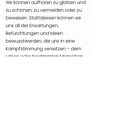
Wir können aufhören zu glätten und
zu schönen, zu vermeiden oder zu
beweisen. Stattdessen können wir
uns all der Erwartungen,
Befürchtungen und Ideen
bewusstwerden, die uns in eine
Kampfstimmung versetzen – dem
Leben oder bestimmten Menschen
gegenüber.
Trotz allem, was uns prägt, haben
wir stets eine Wahlmöglichkeit.
Jedes Mal, wenn wir vor einer
Entscheidung stehen, liegt beides
offen: das alte vertraute Muster
und etwas Neues, das
Aufmerksamkeit braucht. Bequem