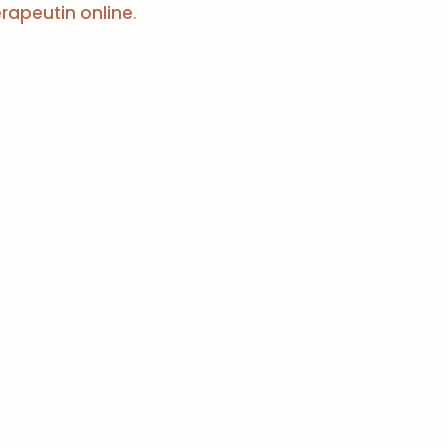
rapeutin online
.
tehen
Menschen