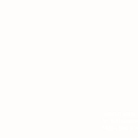
​Kontakt
Claudia Hotzy
Am Wirtsgarten
84364 Bad Birn