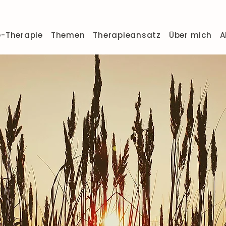
e-Therapie
Themen
Therapieansatz
Über mich
A