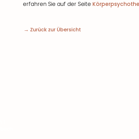
erfahren Sie auf der Seite
Körperpsychothe
→
Zurück zur Übersicht
Psyche vers
Standort
e
München
Innehalten
 1
Passau
Freude – Des 
bach​
Pfarrkirchen
Lebenselixier
Simbach am Inn
Resilienz