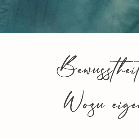
Bewussthei
Wozu eige