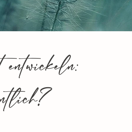
t entwickeln:
ntlich?